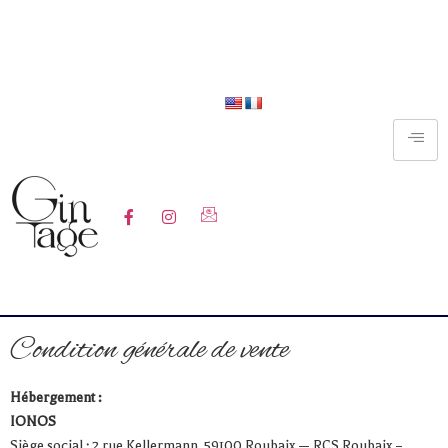
Livraison
offerte
dès
120€
d’achat ** uniquement en
France Métropolitaine
Pouvez-vous ajouter une bannière
tout en haut de la page où il est noté
“Livraison offerte dès 120€ d’achat
** uniquement en France
Métropolitaine”
Condition générale de vente
Hébergement :
IONOS
Siège social : 2 rue Kellermann, 59100 Roubaix — RCS Roubaix –