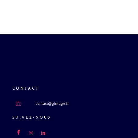
L’abus d’alcool est dangereux pour la santé. À consommer avec
modération.
CONTACT
contact@gintage.fr
SUIVEZ-NOUS