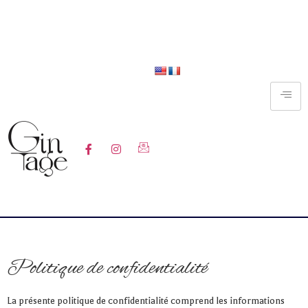
Livraison
offerte
dès
120€
d’achat ** uniquement en
France Métropolitaine
Pouvez-vous ajouter une bannière
tout en haut de la page où il est noté
“Livraison offerte dès 120€ d’achat
** uniquement en France
Métropolitaine”
Politique de confidentialité
La présente politique de confidentialité comprend les informations