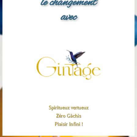
le changement
avec
Spiritueux vertueux
Zéro Gâchis
Plaisir Infini !