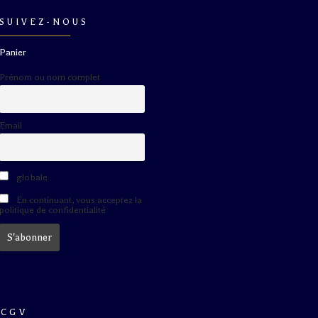
SUIVEZ-NOUS
Panier
Prénom ou nom complet
Email
globale
En continuant, vous acceptez la
politique de confidentialité
CGV