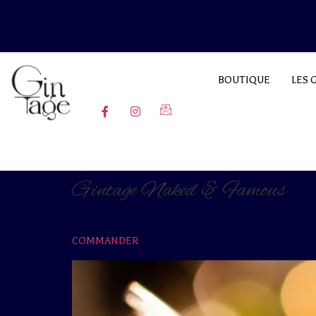
BOUTIQUE
LES 
Pouvez-vous ajouter une bann
Gintage Naked & Famous
COMMANDER