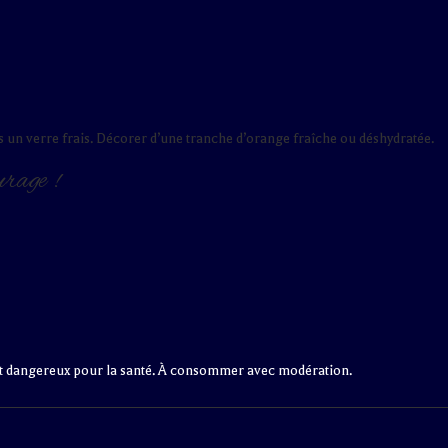
ns un verre frais. Décorer d’une tranche d’orange fraîche ou déshydratée.
urage !
st dangereux pour la santé. À consommer avec modération.