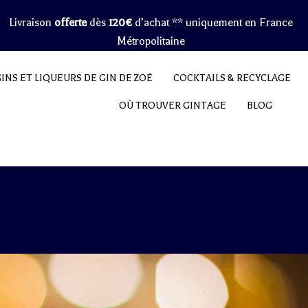
Livraison
offerte
dès
120€
d’achat ** uniquement en France
Métropolitaine
GINS ET LIQUEURS DE GIN DE ZOÉ
COCKTAILS & RECYCLAGE
OÙ TROUVER GINTAGE
BLOG
ière tout en haut de la page où il est noté “Livraison offerte dès 120€ 