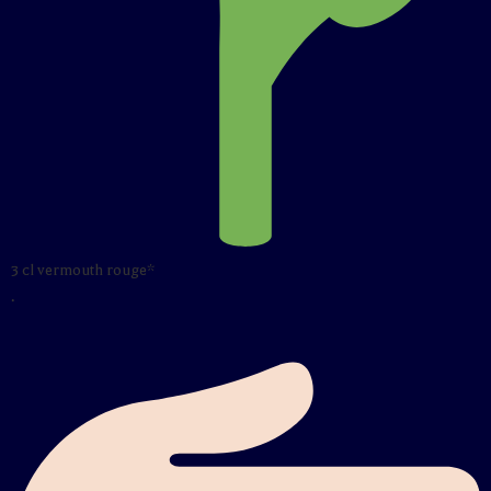
3 cl vermouth rouge*
.