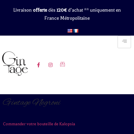
Livraison
offerte
dès
120€
d’achat ** uniquement en
France Métropolitaine
Pouvez-vous ajouter une bannière
tout en haut de la page où il est noté
“Livraison offerte dès 120€ d’achat
** uniquement en France
Métropolitaine”
Gintage Negroni
Commander votre bouteille de Kalopsia