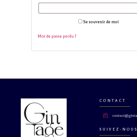
Se souvenir de moi
Se connecter
Mot de passe perdu ?
L’abus d’alcool e
CONTACT
contact@ginta
SUIVEZ-NOU