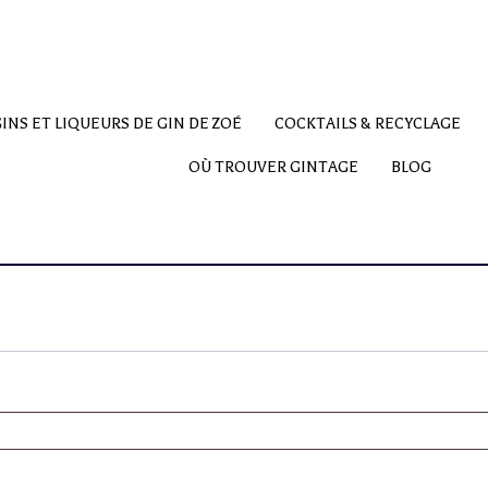
Livraison
offerte
dès
120€
d’achat ** uniquement en France
Métropolitaine
GINS ET LIQUEURS DE GIN DE ZOÉ
COCKTAILS & RECYCLAGE
OÙ TROUVER GINTAGE
BLOG
ière tout en haut de la page où il est noté “Livraison offerte dès 120€ 