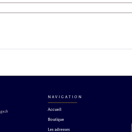
st dangereux pour la santé. À consommer avec modération.
NAVIGATION
Accueil
ge.fr
Boutique
S
Les adresses