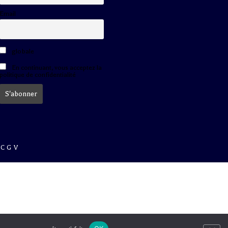
Email
globale
En continuant, vous acceptez la
politique de confidentialité
CGV