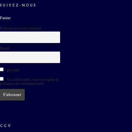
SUIVEZ-NOUS
Panier
Prénom ou nom complet
Email
globale
En continuant, vous acceptez la
politique de confidentialité
CGV