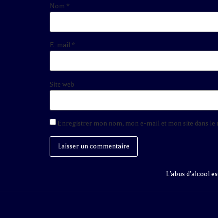
Nom
*
E-mail
*
Site web
Enregistrer mon nom, mon e-mail et mon site dans l
L’abus d’alcool e