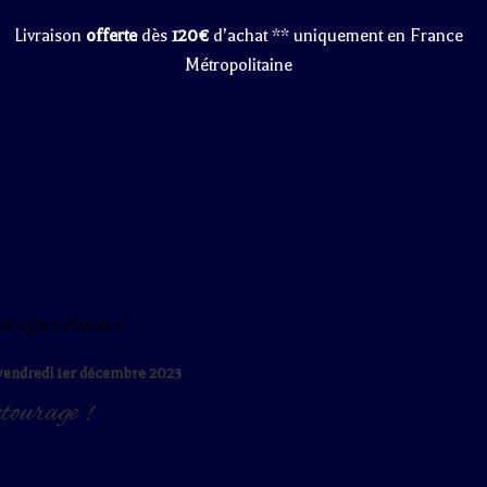
Livraison
offerte
dès
120€
d’achat ** uniquement en France
Métropolitaine
es spiritueux
e vendredi 1er décembre 2023
ntourage !