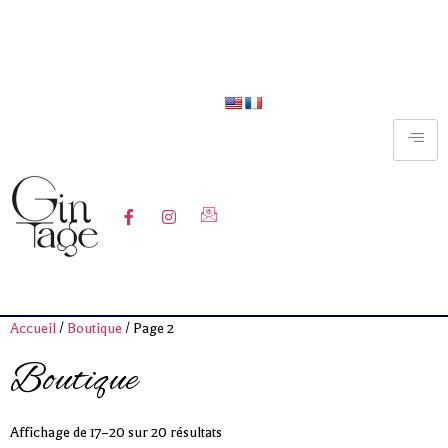
Livraison
offerte
dès
120€
d’achat ** uniquement en
France Métropolitaine
Pouvez-vous ajouter une bannière
tout en haut de la page où il est noté
“Livraison offerte dès 120€ d’achat
** uniquement en France
Métropolitaine”
Accueil
/
Boutique
/ Page 2
Boutique
Affichage de 17–20 sur 20 résultats