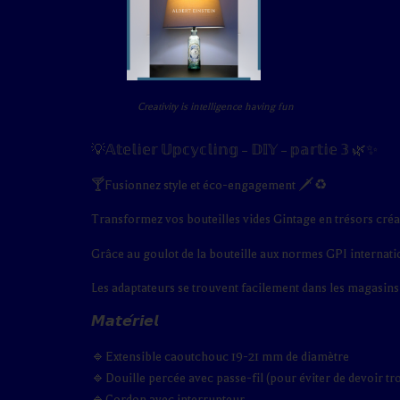
Creativity is intelligence having fun
💡𝔸𝕥𝕖𝕝𝕚𝕖𝕣 𝕌𝕡𝕔𝕪𝕔𝕝𝕚𝕟𝕘 – 𝔻𝕀𝕐 – 𝕡𝕒𝕣𝕥𝕚𝕖 𝟛 🌿✨
🍸Fusionnez style et éco-engagement 🗡️♻️
Transformez vos bouteilles vides Gintage en trésors créati
Grâce au goulot de la bouteille aux normes GPI internati
Les adaptateurs se trouvent facilement dans les magasins
𝙈𝙖𝙩𝙚́𝙧𝙞𝙚𝙡
🔹Extensible caoutchouc 19-21 mm de diamètre
🔹Douille percée avec passe-fil (pour éviter de devoir tro
🔹Cordon avec interrupteur