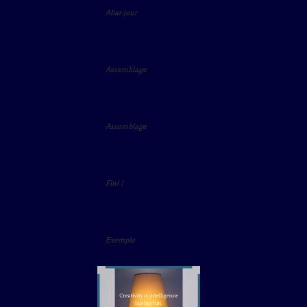
Abat-jour
Assemblage
Assemblage
Fini !
Exemple