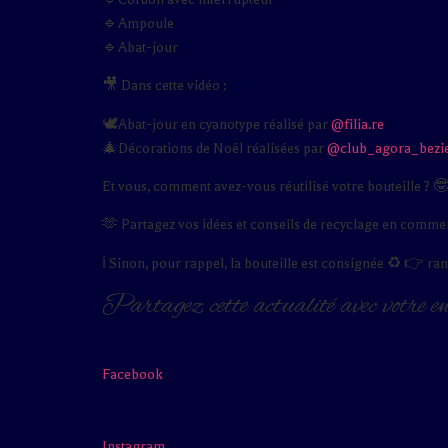
🔹Ampoule
🔹Abat-jour
🎥 Dans cette vidéo :
🕊Abat-jour en cyanotype réalisé par
@filia.re
🎄Décorations de Noël réalisées par
@club_agora_bezi
Et vous, comment avez-vous réutilisé votre bouteille ? 
🫶 Partagez vos idées et conseils de recyclage en comme
ℹ️ Sinon, pour rappel, la bouteille est consignée ♻️ 👉 r
Partagez cette actualité avec votre e
Facebook
Instagram