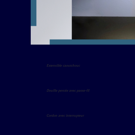
Extensible caoutchouc
Douille percée avec passe-fil
Cordon avec interrupteur