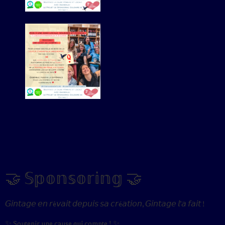
🤝 𝕊𝕡𝕠𝕟𝕤𝕠𝕣𝕚𝕟𝕘 🤝
𝘎𝘪𝘯𝘵𝘢𝘨𝘦 𝘦𝘯 𝘳ê𝘷𝘢𝘪𝘵 𝘥𝘦𝘱𝘶𝘪𝘴 𝘴𝘢 𝘤𝘳é𝘢𝘵𝘪𝘰𝘯, 𝘎𝘪𝘯𝘵𝘢𝘨𝘦 𝘭’𝘢 𝘧𝘢𝘪𝘵 !
✨ Soutenir une cause qui compte ! ✨