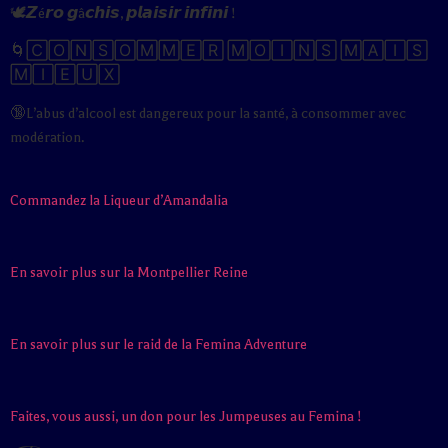
🕊️𝙕é𝙧𝙤 𝙜â𝙘𝙝𝙞𝙨, 𝙥𝙡𝙖𝙞𝙨𝙞𝙧 𝙞𝙣𝙛𝙞𝙣𝙞 !
🌀🄲🄾🄽🅂🄾🄼🄼🄴🅁 🄼🄾🄸🄽🅂 🄼🄰🄸🅂
🄼🄸🄴🅄🅇
🔞L’abus d’alcool est dangereux pour la santé, à consommer avec
modération.
Commandez la Liqueur d’Amandalia
En savoir plus sur la Montpellier Reine
En savoir plus sur le raid de la Femina Adventure
Faites, vous aussi, un don pour les Jumpeuses au Femina !