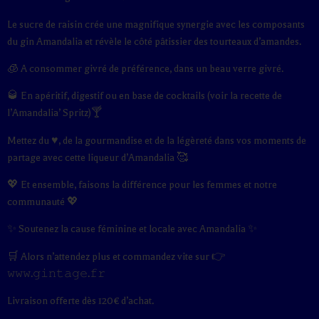
Le sucre de raisin crée une magnifique synergie avec les composants
du gin Amandalia et révèle le côté pâtissier des tourteaux d’amandes.
🧊 A consommer givré de préférence, dans un beau verre givré.
🥃 En apéritif, digestif ou en base de cocktails (voir la recette de
l’Amandalia’ Spritz)🍸
Mettez du ♥️, de la gourmandise et de la légèreté dans vos moments de
partage avec cette liqueur d’Amandalia 🥰
💖 Et ensemble, faisons la différence pour les femmes et notre
communauté 💖
✨ Soutenez la cause féminine et locale avec Amandalia ✨
🛒 Alors n’attendez plus et commandez vite sur 👉
𝚠𝚠𝚠.𝚐𝚒𝚗𝚝𝚊𝚐𝚎.𝚏𝚛
Livraison offerte dès 120€ d’achat.