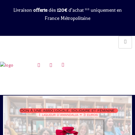
Livraison
offerte
dès
120€
d’achat ** uniquement en
France Métropolitaine
Pouvez-vous ajouter une bannière
tout en haut de la page où il est noté
“Livraison offerte dès 120€ d’achat
** uniquement en France
Métropolitaine”