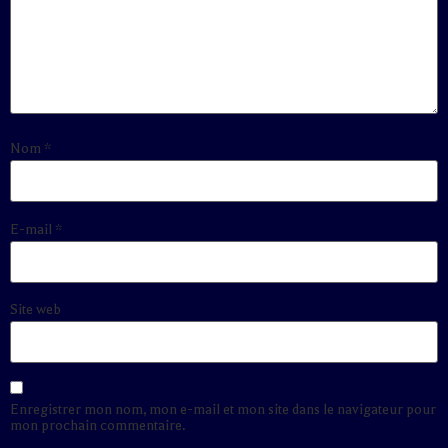
Nom
*
E-mail
*
Site web
Enregistrer mon nom, mon e-mail et mon site dans le navigateur pour
mon prochain commentaire.