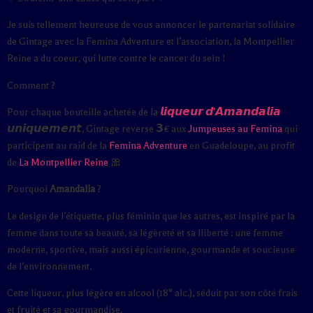
Je suis tellement heureuse de vous annoncer le partenariat solidaire
de Gintage avec la Femina Adventure et l’association, la Montpellier
Reine a du coeur, qui lutte contre le cancer du sein !
Comment ?
Pour chaque bouteille achetée de la
𝙡𝙞𝙦𝙪𝙚𝙪𝙧 𝙙’𝘼𝙢𝙖𝙣𝙙𝙖𝙡𝙞𝙖
𝙪𝙣𝙞𝙦𝙪𝙚𝙢𝙚𝙣𝙩, Gintage reverse 𝟯€ aux
Jumpeuses au Femina
qui
participent au raid de la
Femina Adventure
en Guadeloupe, au profit
de
La Montpellier Reine
🎀
Pourquoi
Amandalia
?
Le design de l’étiquette, plus féminin que les autres, est inspiré par la
femme dans toute sa beauté, sa légèreté et sa lliberté : une femme
moderne, sportive, mais aussi épicurienne, gourmande et soucieuse
de l’environnement.
Cette liqueur, plus légère en alcool (18° alc.), séduit par son côté frais
et fruité et sa gourmandise.