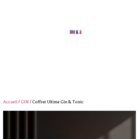
Livraison
offerte
dès
120€
d’achat ** uniquement en
France Métropolitaine
Accueil
/
GIN
/ Coffret Ultime Gin & Tonic