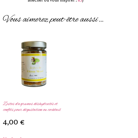
allécher ou vous inspirer :
ici
)
Vous aimerez peut-être aussi…
Zestes d’agrumes déshydratés et
confits pour dégustation ou cocktail
4,00
€