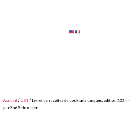
Livraison
offerte
dès
120€
d’achat ** uniquement en
France Métropolitaine
Accueil
/
GIN
/ Livret de recettes de cocktails uniques, édition 2024 –
par Zoé Schroeder