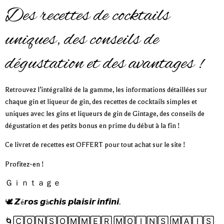
Des recettes de cocktails
uniques, des conseils de
dégustation et des avantages !
Retrouvez l’intégralité de la gamme, les informations détaillées sur
chaque gin et liqueur de gin, des recettes de cocktails simples et
uniques avec les gins et liqueurs de gin de Gintage, des conseils de
dégustation et des petits bonus en prime du début à la fin !
Ce livret de recettes est OFFERT pour tout achat sur le site !
Profitez-en !
Ｇｉｎｔａｇｅ
🕊️ 𝙕é𝙧𝙤𝙨 𝙜â𝙘𝙝𝙞𝙨 𝙥𝙡𝙖𝙞𝙨𝙞𝙧 𝙞𝙣𝙛𝙞𝙣𝙞.
🌀🄲🄾🄽🅂🄾🄼🄼🄴🅁 🄼🄾🄸🄽🅂 🄼🄰🄸🅂