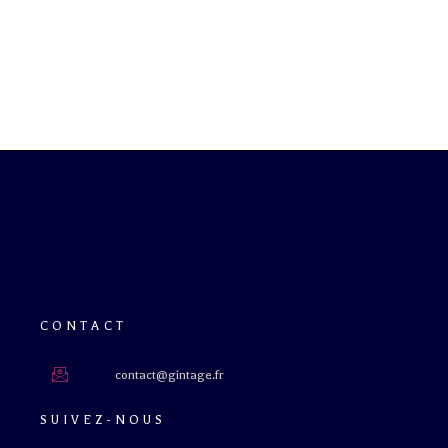
L’abus d’alcool est dangereux pour la santé. À consommer avec
modération.
CONTACT
contact@gintage.fr
SUIVEZ-NOUS